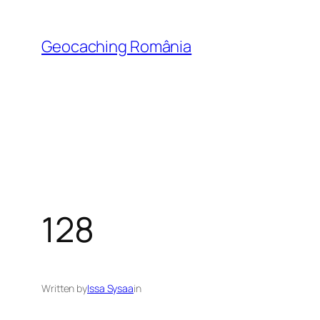
Skip
to
Geocaching România
content
128
Written by
Issa Sysaa
in