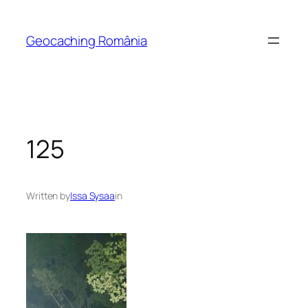
Skip
to
Geocaching România
content
125
Written by
Issa Sysaa
in