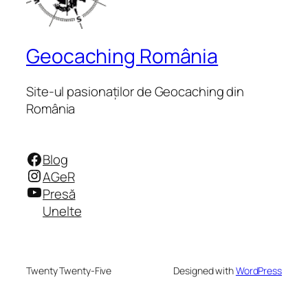
Geocaching România
Site-ul pasionaților de Geocaching din
România
Facebook
Blog
Instagram
AGeR
YouTube
Presă
Unelte
Twenty Twenty-Five
Designed with
WordPress