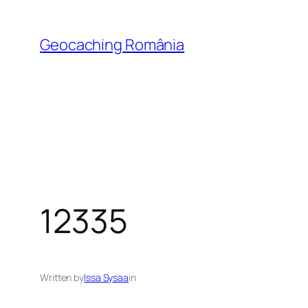
Skip
to
Geocaching România
content
12335
Written by
Issa Sysaa
in