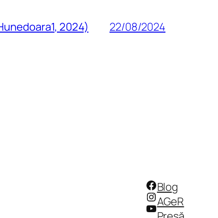
 Hunedoara1, 2024)
22/08/2024
Facebook
Blog
Instagram
AGeR
YouTube
Presă