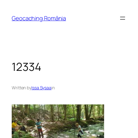
Skip
to
Geocaching România
content
12334
Written by
Issa Sysaa
in