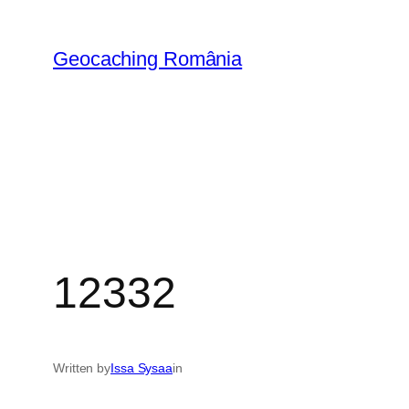
Skip
to
Geocaching România
content
12332
Written by
Issa Sysaa
in