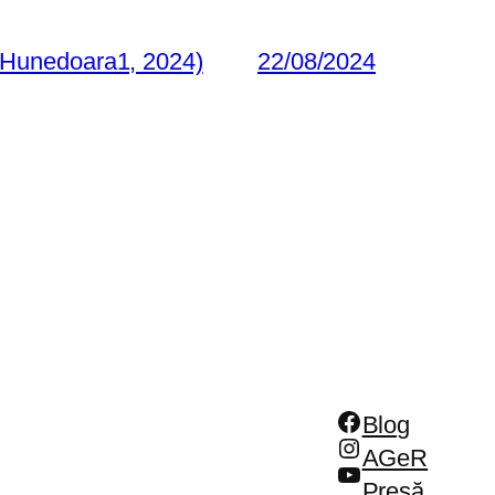
 Hunedoara1, 2024)
22/08/2024
Facebook
Blog
Instagram
AGeR
YouTube
Presă