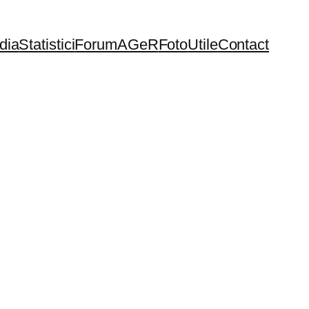
dia
Statistici
Forum
AGeR
Foto
Utile
Contact