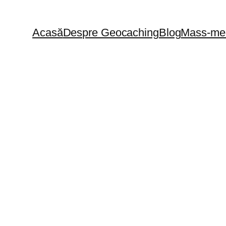
Acasă
Despre Geocaching
Blog
Mass-me