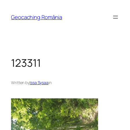
Skip
to
Geocaching România
content
123311
Written by
Issa Sysaa
in