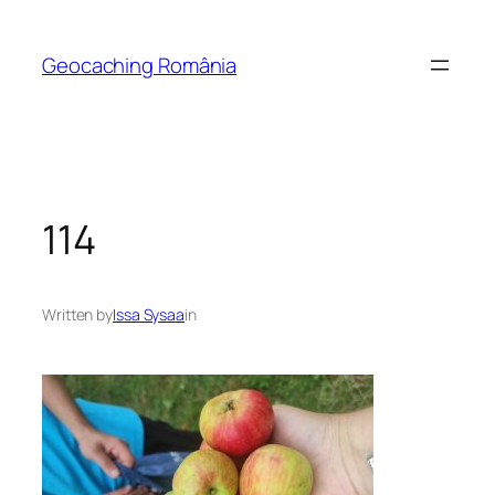
Skip
to
Geocaching România
content
114
Written by
Issa Sysaa
in