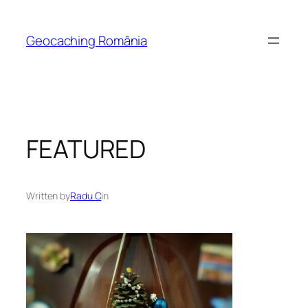
Skip
to
Geocaching România
content
FEATURED
Written by
Radu C
in