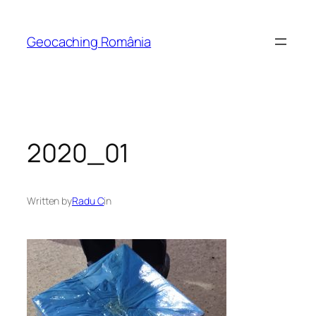
Skip
to
Geocaching România
content
2020_01
Written by
Radu C
in