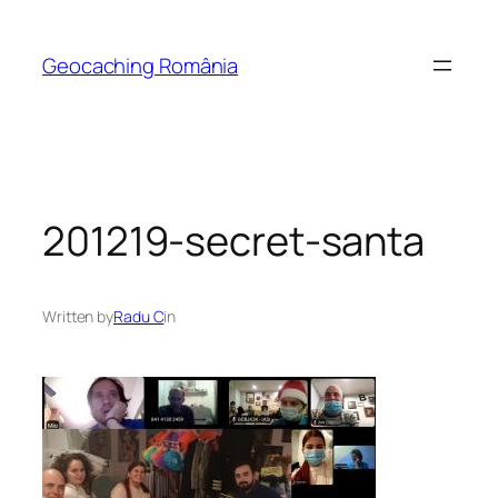
Skip
to
Geocaching România
content
201219-secret-santa
Written by
Radu C
in