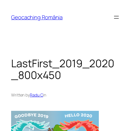
Skip
to
Geocaching România
content
LastFirst_2019_2020
_800x450
Written by
Radu C
in