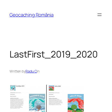
Skip
to
Geocaching România
content
LastFirst_2019_2020
Written by
Radu C
in