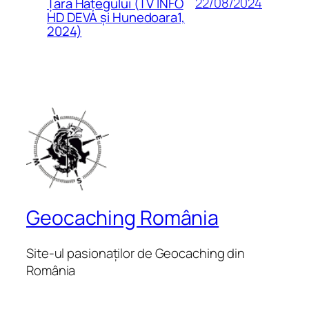
22/08/2024
Țara Hațegului (TV INFO
HD DEVA și Hunedoara1,
2024)
Geocaching România
Site-ul pasionaților de Geocaching din
România