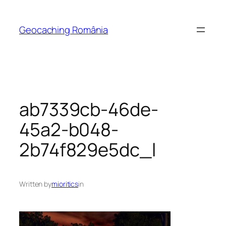
Skip
to
Geocaching România
content
ab7339cb-46de-
45a2-b048-
2b74f829e5dc_l
Written by
mioritics
in