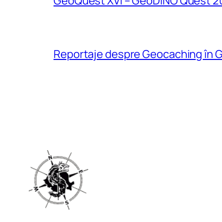
GeoQuest XVI – GeoDINO Quest 2
Reportaje despre Geocaching în G