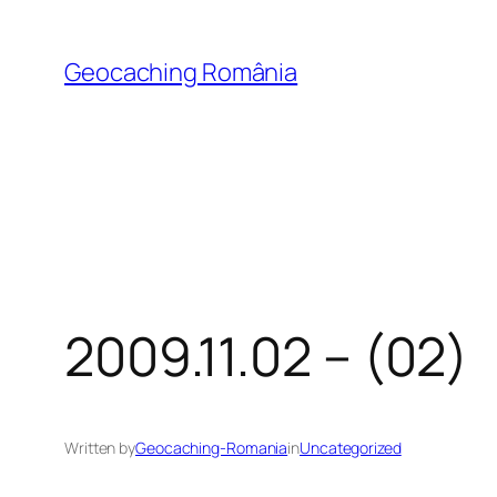
Skip
to
Geocaching România
content
2009.11.02 – (02)
Written by
Geocaching-Romania
in
Uncategorized