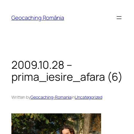
Skip
to
Geocaching România
content
2009.10.28 –
prima_iesire_afara (6)
Written by
Geocaching-Romania
in
Uncategorized