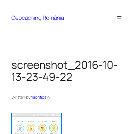
Skip
to
Geocaching România
content
screenshot_2016-10-
13-23-49-22
Written by
mioritics
in