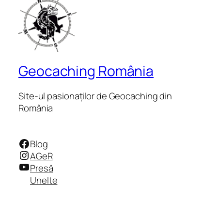
Geocaching România
Site-ul pasionaților de Geocaching din
România
Facebook
Blog
Instagram
AGeR
YouTube
Presă
Unelte