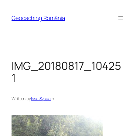
Skip
to
Geocaching România
content
IMG_20180817_10425
1
Written by
Issa Sysaa
in