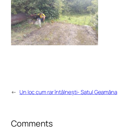
←
Un loc cum rar întâlnești- Satul Geamăna
Comments