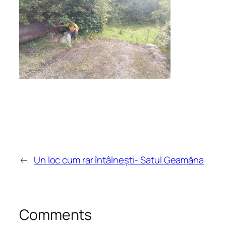
←
Un loc cum rar întâlnești- Satul Geamăna
Comments