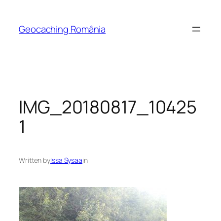
Skip
to
Geocaching România
content
IMG_20180817_10425
1
Written by
Issa Sysaa
in