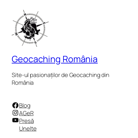
Geocaching România
Site-ul pasionaților de Geocaching din
România
Facebook
Blog
Instagram
AGeR
YouTube
Presă
Unelte