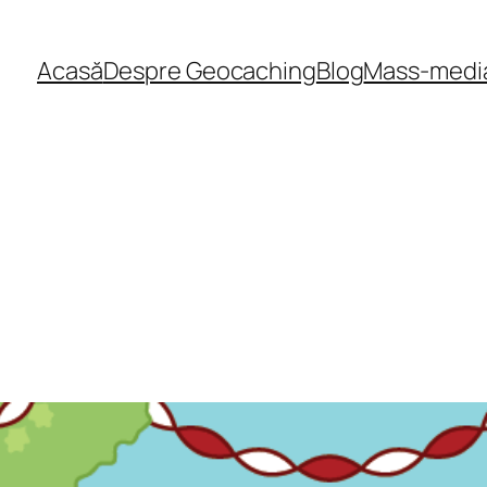
Acasă
Despre Geocaching
Blog
Mass-medi