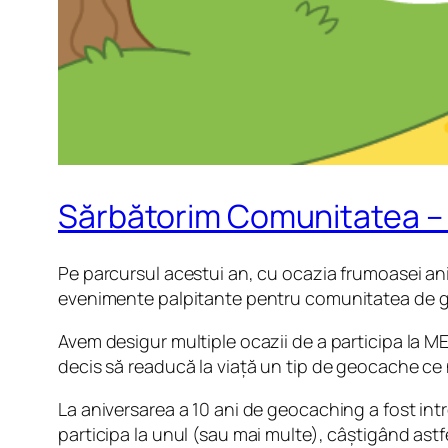
Sărbătorim Comunitatea – 
Pe parcursul acestui an, cu ocazia frumoasei an
evenimente palpitante pentru comunitatea de 
Avem desigur multiple ocazii de a participa la M
decis să readucă la viață un tip de geocache ce 
La aniversarea a 10 ani de geocaching a fost int
participa la unul (sau mai multe), câștigând ast