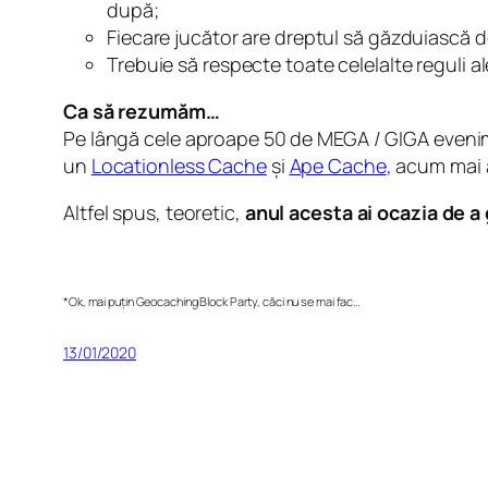
după;
Fiecare jucător are dreptul să găzduiască 
Trebuie să respecte toate celelalte reguli 
Ca să rezumăm…
Pe lângă cele aproape 50 de MEGA / GIGA eveni
un
Locationless Cache
și
Ape Cache
, acum mai 
Altfel spus, teoretic,
anul acesta ai ocazia de 
*Ok, mai puțin Geocaching Block Party, căci nu se mai fac…
13/01/2020