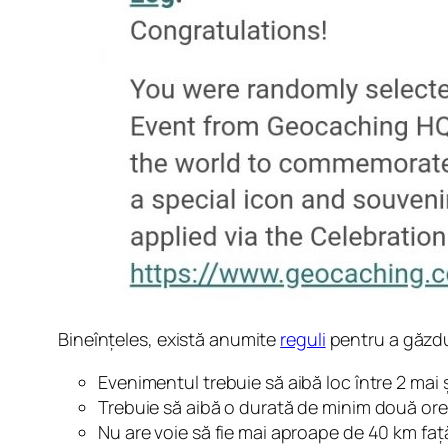
Bineînțeles, există anumite
reguli
pentru a găzd
Evenimentul trebuie să aibă loc între 2 mai
Trebuie să aibă o durată de minim două ore
Nu are voie să fie mai aproape de 40 km faț