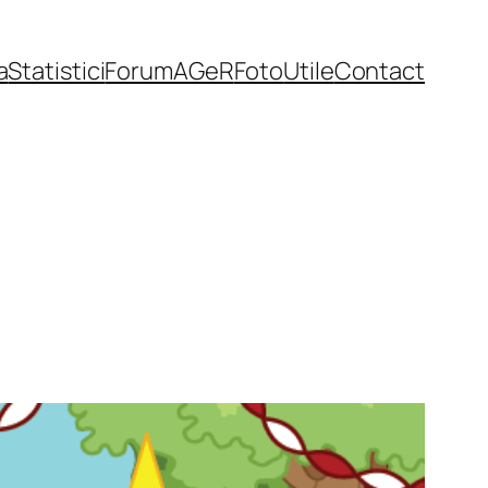
a
Statistici
Forum
AGeR
Foto
Utile
Contact