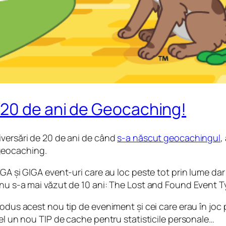
20 de ani de Geocaching!
iversări de 20 de ani de când
s-a născut geocachingul
,
geocaching.
EGA și GIGA event-uri care au loc peste tot prin lume da
nu s-a mai văzut de 10 ani:
The Lost and Found Event T
rodus acest nou tip de eveniment și cei care erau în joc 
fel un nou TIP de cache pentru statisticile personale…