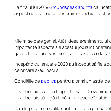
La finalul lui 2019
Groundspeak anunța
că jucăto
aspect nou și o nouă denumire – vechiul
Lost a
Mie mi se pare genial. Atât ideea evenimentului 
importante aspecte ale acestui joc sunt prietenii
găzduit încă un eveniment, ar fi cazul să o facă!
Începând cu ianuarie 2020 au început să fie al
celor care s-au înscris.
Condițiile de
a aplica
pentru a primi un astfel d
Trebuie să fi participat la măcar 2 eveniment
Trebuie să fi găsit măcar un cache în ultime
Da, din păcate, regulile sunt limitate la perioade