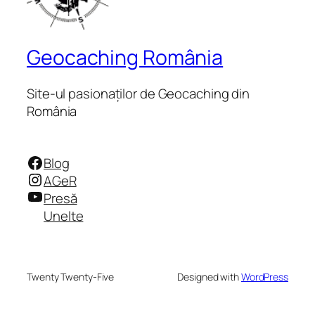
Geocaching România
Site-ul pasionaților de Geocaching din
România
Facebook
Blog
Instagram
AGeR
YouTube
Presă
Unelte
Twenty Twenty-Five
Designed with
WordPress