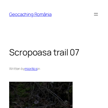
Skip
to
Geocaching România
content
Scropoasa trail 07
Written by
mioritics
in