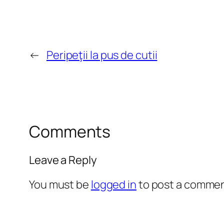
←
Peripeţii la pus de cutii
Comments
Leave a Reply
You must be
logged in
to post a commen