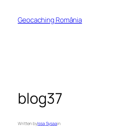
Skip
to
Geocaching România
content
blog37
Written by
Issa Sysaa
in