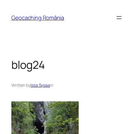
Skip
to
Geocaching România
content
blog24
Written by
Issa Sysaa
in