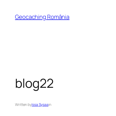
Skip
to
Geocaching România
content
blog22
Written by
Issa Sysaa
in