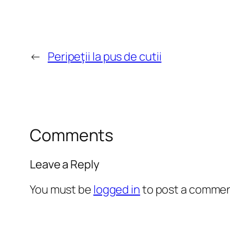
←
Peripeţii la pus de cutii
Comments
Leave a Reply
You must be
logged in
to post a commen