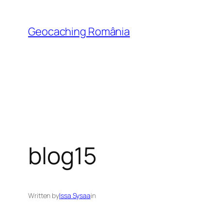
Skip
to
Geocaching România
content
blog15
Written by
Issa Sysaa
in