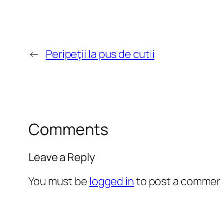
←
Peripeţii la pus de cutii
Comments
Leave a Reply
You must be
logged in
to post a commen