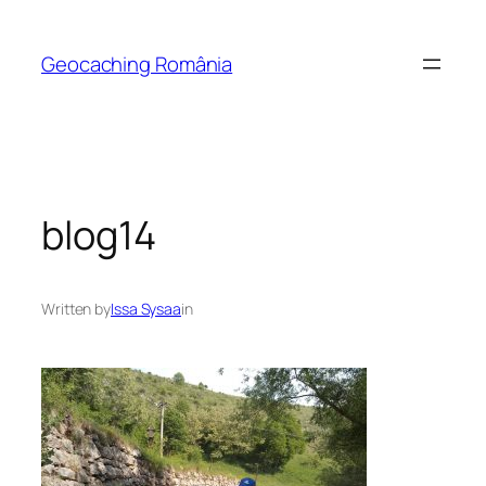
Skip
to
Geocaching România
content
blog14
Written by
Issa Sysaa
in