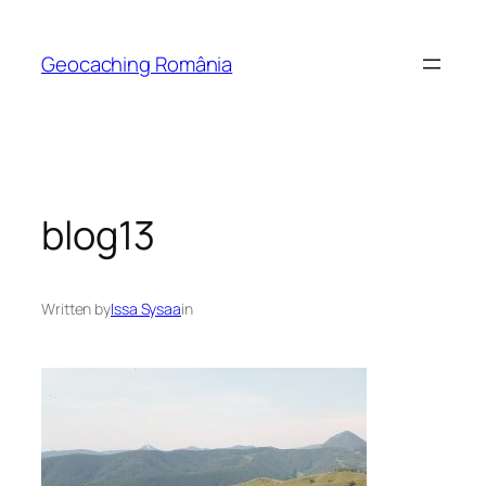
Skip
to
Geocaching România
content
blog13
Written by
Issa Sysaa
in