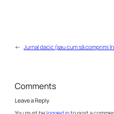
←
Jurnal dacic (sau cum să comprimi 
Comments
Leave a Reply
You must be
logged in
to post a commen