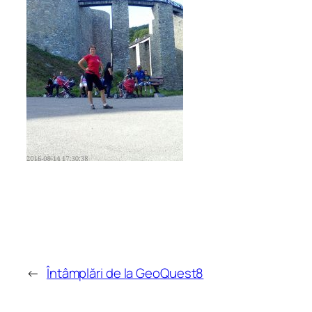
←
Întâmplări de la GeoQuest8