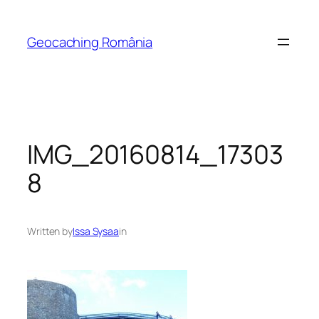
Skip
to
Geocaching România
content
IMG_20160814_17303
8
Written by
Issa Sysaa
in