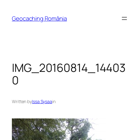
Skip
to
Geocaching România
content
IMG_20160814_14403
0
Written by
Issa Sysaa
in