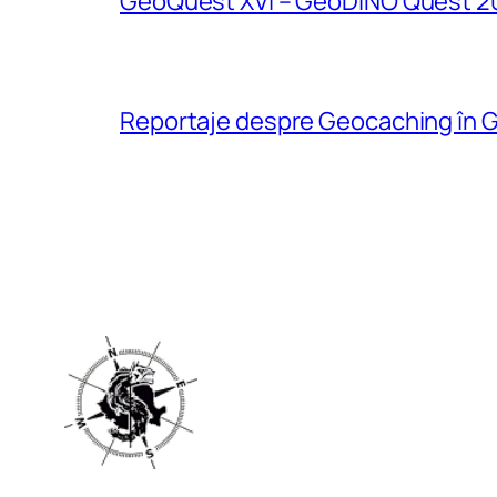
GeoQuest XVI – GeoDINO Quest 2
Reportaje despre Geocaching în G