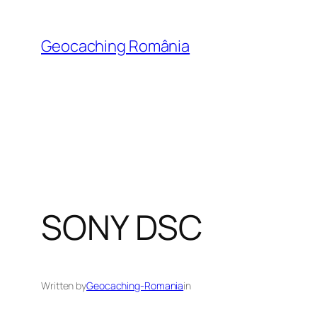
Skip
to
Geocaching România
content
SONY DSC
Written by
Geocaching-Romania
in