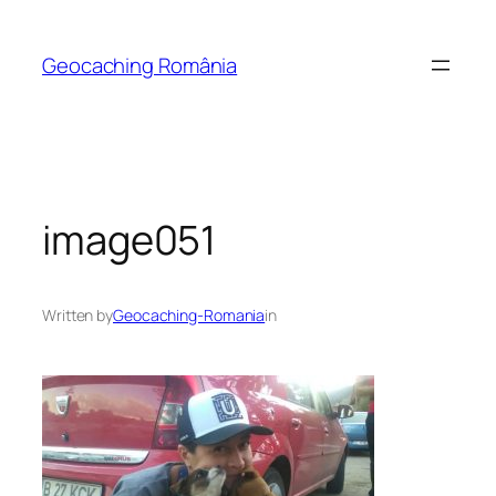
Skip
to
Geocaching România
content
image051
Written by
Geocaching-Romania
in