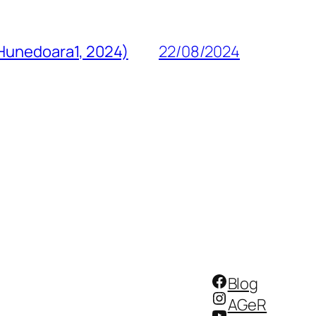
 Hunedoara1, 2024)
22/08/2024
Facebook
Blog
Instagram
AGeR
YouTube