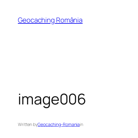
Skip
to
Geocaching România
content
image006
Written by
Geocaching-Romania
in