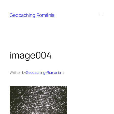
Skip
to
Geocaching România
content
image004
Written by
Geocaching-Romania
in