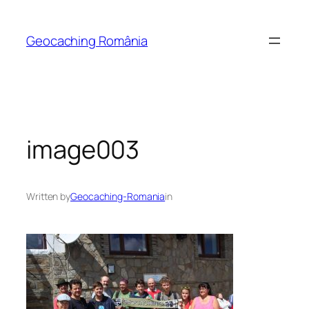
Skip
to
Geocaching România
content
image003
Written by
Geocaching-Romania
in