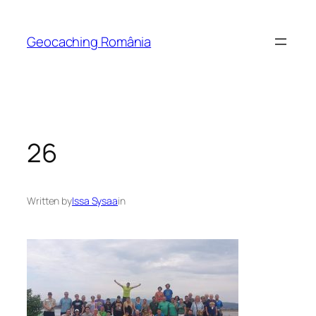
Skip
to
Geocaching România
content
26
Written by
Issa Sysaa
in