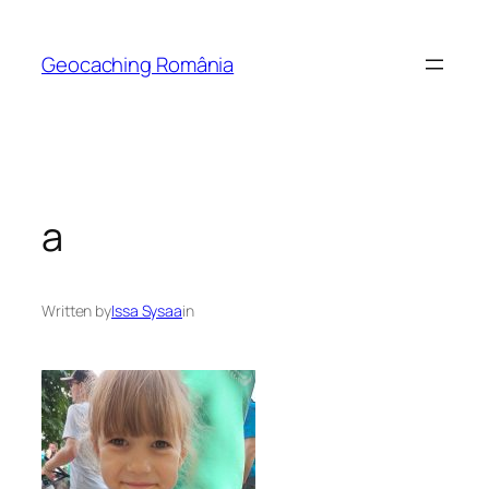
Skip
to
Geocaching România
content
a
Written by
Issa Sysaa
in