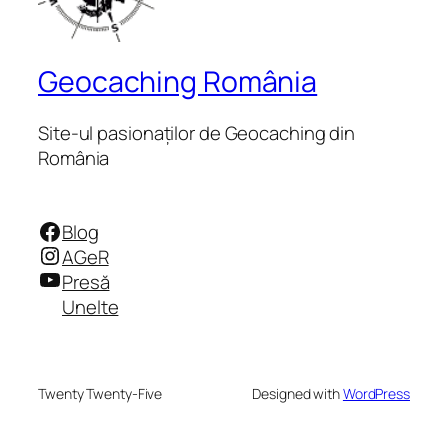
Geocaching România
Site-ul pasionaților de Geocaching din
România
Facebook
Blog
Instagram
AGeR
YouTube
Presă
Unelte
Twenty Twenty-Five
Designed with
WordPress