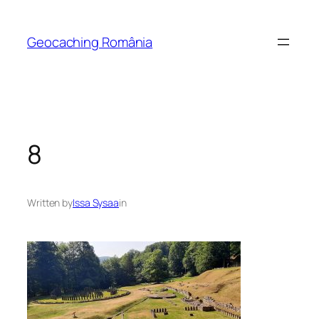
Skip
to
Geocaching România
content
8
Written by
Issa Sysaa
in