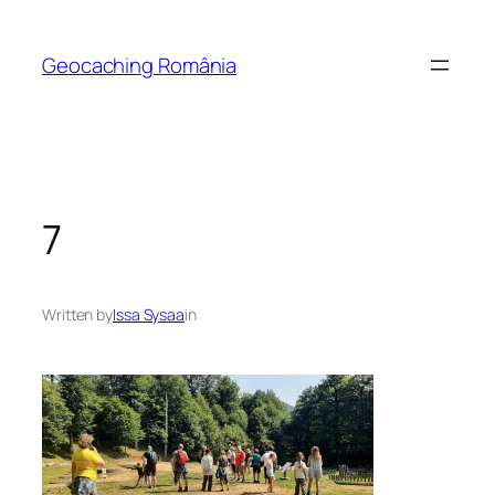
Skip
to
Geocaching România
content
7
Written by
Issa Sysaa
in