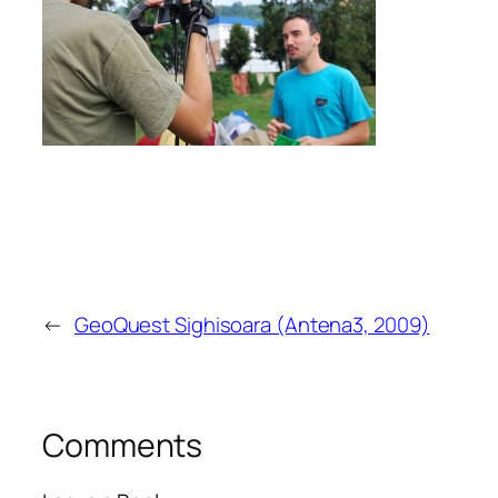
←
GeoQuest Sighisoara (Antena3, 2009)
Comments