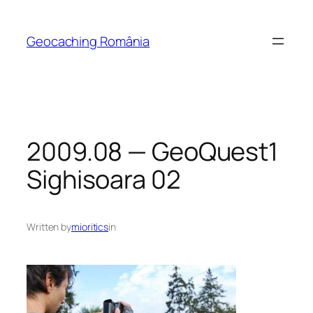
Skip
to
Geocaching România
content
2009.08 — GeoQuest1
Sighisoara 02
Written by
mioritics
in