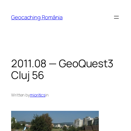
Skip
to
Geocaching România
content
2011.08 — GeoQuest3
Cluj 56
Written by
mioritics
in