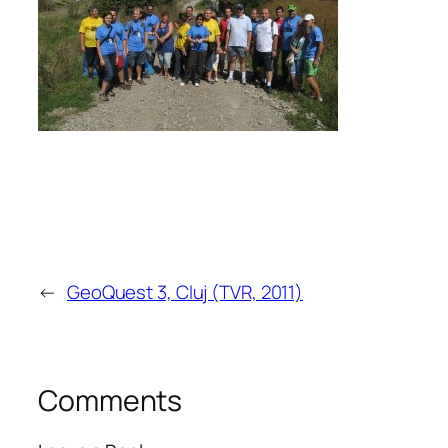
←
GeoQuest 3, Cluj (TVR, 2011)
Comments