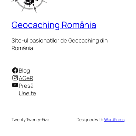
Geocaching România
Site-ul pasionaților de Geocaching din
România
Facebook
Blog
Instagram
AGeR
YouTube
Presă
Unelte
Twenty Twenty-Five
Designed with
WordPress