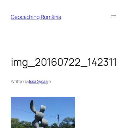
Skip
to
Geocaching România
content
img_20160722_142311
Written by
Issa Sysaa
in