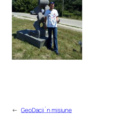
←
GeoDacii`n misiune