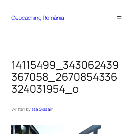
Skip
to
Geocaching România
content
14115499_343062439
367058_2670854336
324031954_o
Written by
Issa Sysaa
in