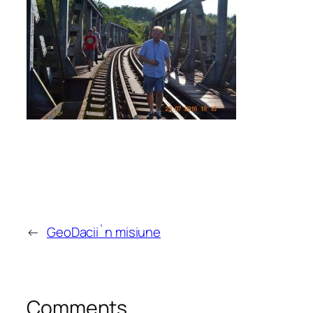
←
GeoDacii`n misiune
Comments