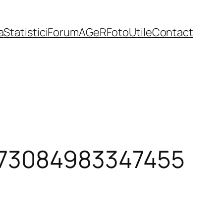
a
Statistici
Forum
AGeR
Foto
Utile
Contact
73084983347455