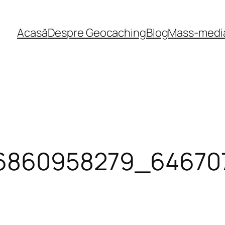
Acasă
Despre Geocaching
Blog
Mass-medi
16860958279_64670