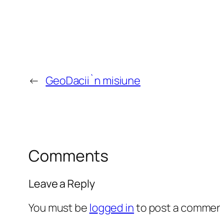
←
GeoDacii`n misiune
Comments
Leave a Reply
You must be
logged in
to post a commen