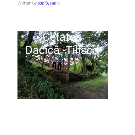
Written by
Issa Sysaa
in