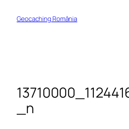
Skip
to
Geocaching România
content
13710000_11244
_n