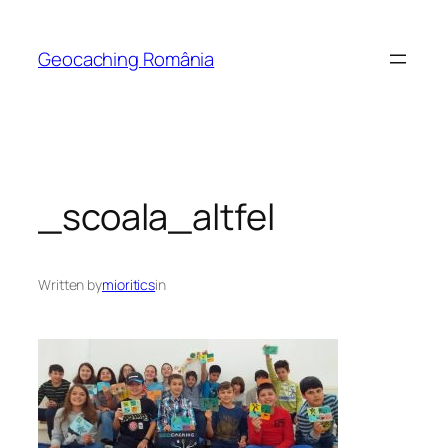
Skip
to
Geocaching România
content
_scoala_altfel
Written by
mioritics
in