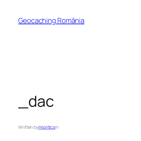
Skip
to
Geocaching România
content
_dac
Written by
mioritics
in