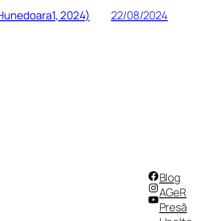
 Hunedoara1, 2024)
22/08/2024
Facebook
Blog
Instagram
AGeR
YouTube
Presă