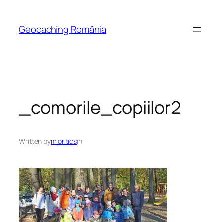
Skip
to
Geocaching România
content
_comorile_copiilor2
Written by
mioritics
in