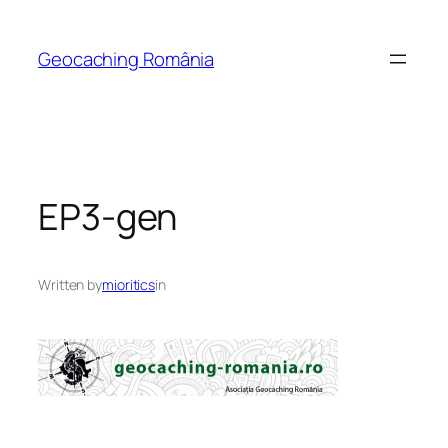
Skip
to
Geocaching România
content
EP3-gen
Written by
mioritics
in