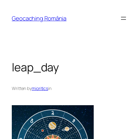
Skip
to
Geocaching România
content
leap_day
Written by
mioritics
in