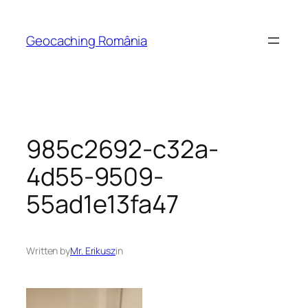
Skip
to
Geocaching România
content
985c2692-c32a-
4d55-9509-
55ad1e13fa47
Written by
Mr. Erikusz
in