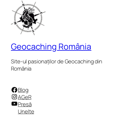
Geocaching România
Site-ul pasionaților de Geocaching din
România
Facebook
Blog
Instagram
AGeR
YouTube
Presă
Unelte